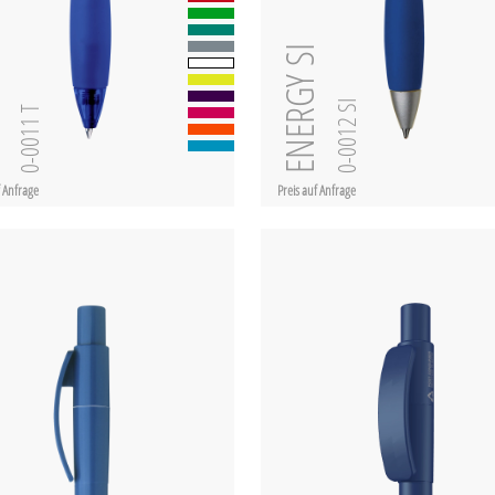
ent
ENERGY SI
0-0012 SI
0-0011 T
f Anfrage
Preis auf Anfrage