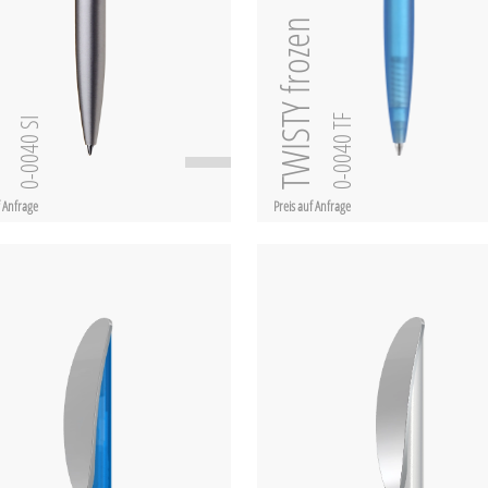
TWISTY frozen
SI
0-0040 TF
0-0040 SI
f Anfrage
Preis auf Anfrage