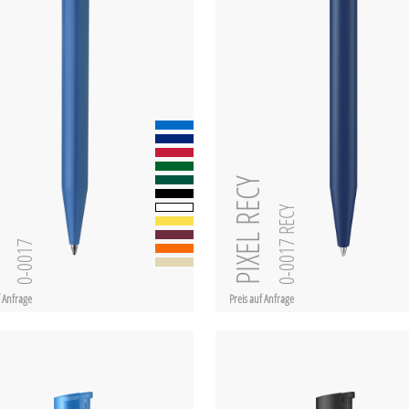
PIXEL RECY
0-0017 RECY
L
0-0017
f Anfrage
Preis auf Anfrage