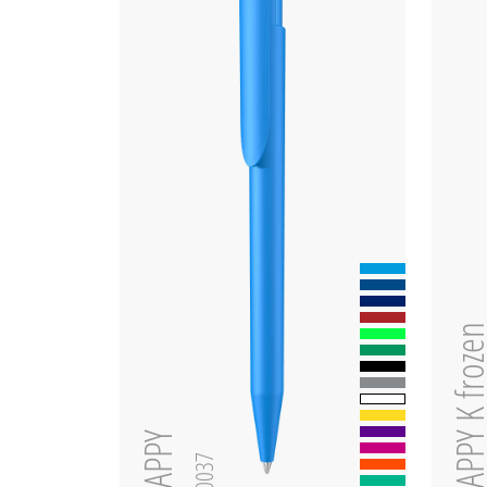
HAPPY K fro
HAPPY
0-0037