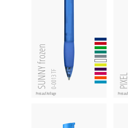
SUNNY frozen
0-0013 TF
PIXE
Preis auf Anfrage
Preis au