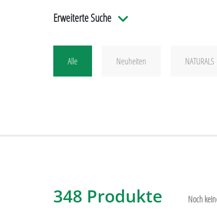
Erweiterte Suche
Material
Oberf
Alle
Neuheiten
NATURALS
n
Holz
Kunststoff
Transparent frozen
Leder
Transparent glänzen
Metall
Gedeckt
Naturmaterialien
Metall
Pappe
GUM
348 Produkte
Noch kein