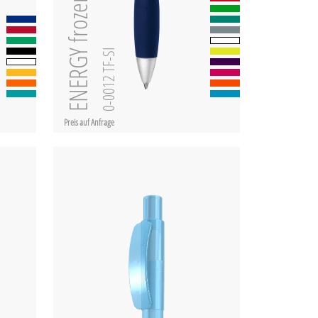
ENERGY frozen SI
0-0012 TF-SI
Preis auf Anfrage