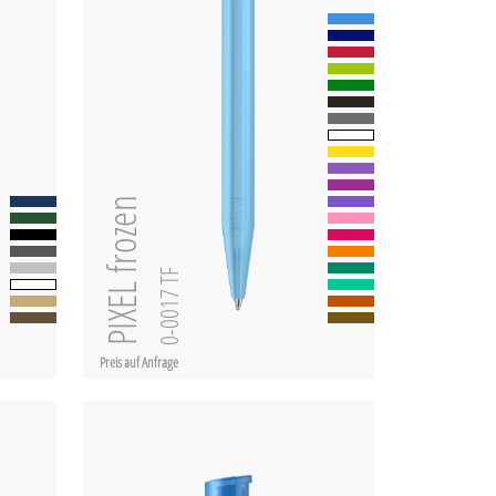
PIXEL frozen
0-0017 TF
Preis auf Anfrage