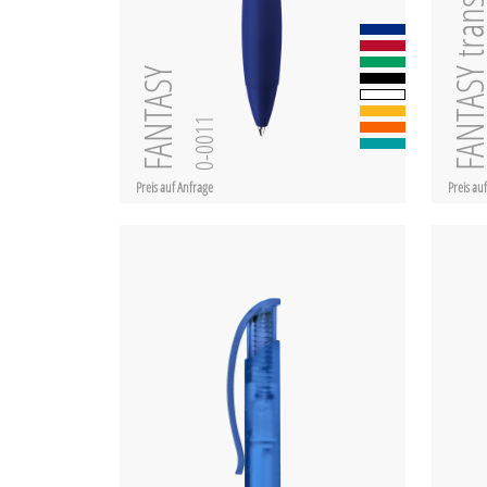
FANTASY transpar
FANTASY
0-0011
Preis auf Anfrage
Preis au