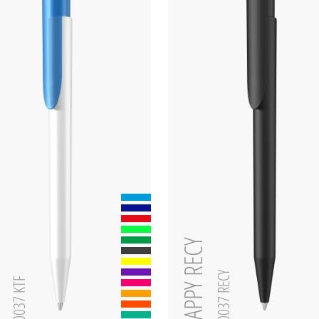
zen
HAPPY RECY
0-0037 RECY
0-0037 KTF