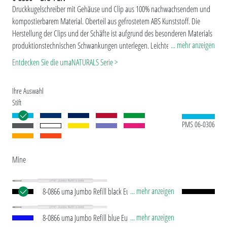
Druckkugelschreiber mit Gehäuse und Clip aus 100% nachwachsendem und
kompostierbarem Material. Oberteil aus gefrostetem ABS Kunststoff. Die
Herstellung der Clips und der Schäfte ist aufgrund des besonderen Materials
... mehr anzeigen
produktionstechnischen Schwankungen unterlegen. Leichte Unterschiede in
der Farbe und der Oberfläche (Schlierenbildung) sind möglich.
Entdecken Sie die umaNATURALS Serie >
Ihre Auswahl
Stift
PMS 06-0306
Mine
... mehr anzeigen
8-0866 uma Jumbo Refill black Europäische Jumbo
Mine mit weißem Kunststoffrohr, silberner
Schreibspitze und Wolfram-Karbid-Kugel (1,0 mm).
... mehr anzeigen
8-0866 uma Jumbo Refill blue Europäische Jumbo