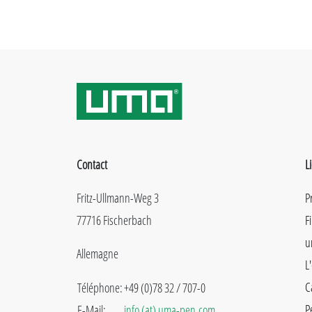
Contact
L
Fritz-Ullmann-Weg 3
P
77716 Fischerbach
F
u
Allemagne
L
C
Téléphone:
+49 (0)78 32 / 707-0
P
E-Mail:
info (at) uma-pen.com