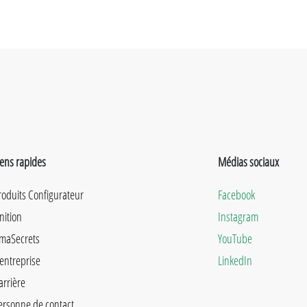
iens rapides
Médias sociaux
roduits Configurateur
Facebook
inition
Instagram
maSecrets
YouTube
'entreprise
LinkedIn
arrière
ersonne de contact