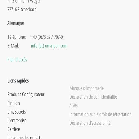
Fritz-Ullmann-Weg 3
77716 Fischerbach
Allemagne
Téléphone:
+49 (0)78 32 / 707-0
E-Mail:
info (at) uma-pen.com
Plan d'accès
Liens rapides
Marque d'imprimerie
Produits Configurateur
Déclaration de confidentialité
Finition
AGBs
umaSecrets
Information sur le droit de rétractation
L'entreprise
Déclaration d’accessibilité
Carrière
Personne de contact