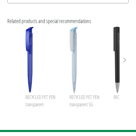
Informations d'impression
umaNATURALS
Caractéristiques ESG et certifications des produits
Related products and special recommendations
uma RECYCLED PET PEN
uma RECYCLED PET PEN
RECYCLED PET PEN
RECYCLED PET PEN
RECYCLED PET
transparent
transparent SG