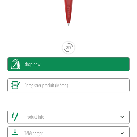
shop now
Enregistrer produit (Mémo)
Product info
Alle Ansichten speichern
Télécharger
Enregistrer image actuelle