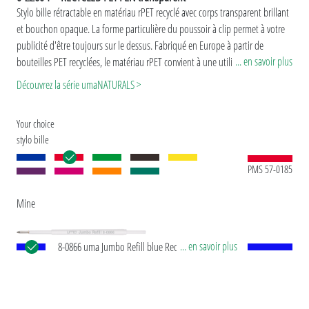
Stylo bille rétractable en matériau rPET recyclé avec corps transparent brillant
et bouchon opaque. La forme particulière du poussoir à clip permet à votre
publicité d'être toujours sur le dessus. Fabriqué en Europe à partir de
... en savoir plus
bouteilles PET recyclées, le matériau rPET convient à une utilisation
publicitaire durable et pérenne. Grâce à sa production européenne et
Découvrez la série umaNATURALS >
certifiée par ClimatePartner, l’uma RECYCLED PET PEN apporte une
contribution durable supplémentaire à la protection de l'environnement. En
Your choice
raison de la particularité du matériau (PET recyclé), il existe des variations de
stylo bille
couleur dues à la technique de production.
Version spéciale: Mix n’ Match : à partir de 2.000 pièces, le modèle peut être
PMS 57-0185
combiné en couleur.
Mine
... en savoir plus
8-0866 uma Jumbo Refill blue Recharge
européenne Jumbo avec tube plastique en blanc,
pointe d’écriture en argent et bille en carbure de
tungstène (1,0 mm). Longueur d’écriture env.