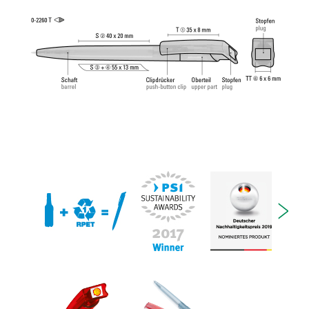
2.500 mètres. Pâte d’écriture allemande de
®
Dokumental
selon norme ISO 12757-2,
indélébile.