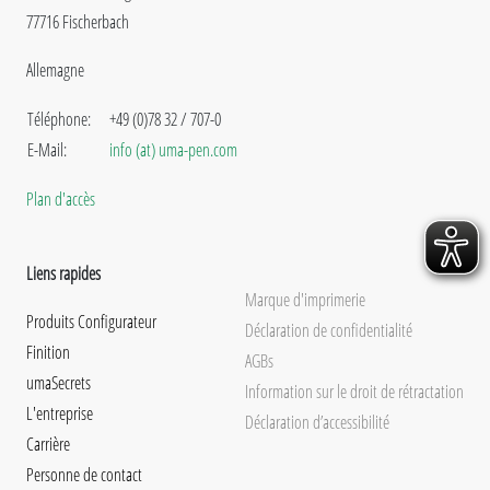
77716 Fischerbach
Allemagne
Téléphone:
+49 (0)78 32 / 707-0
E-Mail:
info (at) uma-pen.com
Plan d'accès
Liens rapides
Marque d'imprimerie
Produits Configurateur
Déclaration de confidentialité
Finition
AGBs
umaSecrets
Information sur le droit de rétractation
L'entreprise
Déclaration d’accessibilité
Carrière
Personne de contact