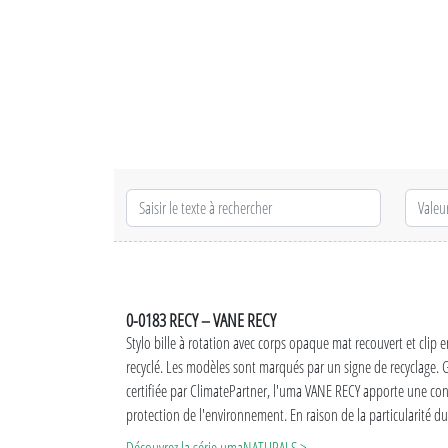
0-0183 RECY – VANE RECY
Stylo bille à rotation avec corps opaque mat recouvert et cli
recyclé. Les modèles sont marqués par un signe de recyclage.
certifiée par ClimatePartner, l'uma VANE RECY apporte une con
protection de l'environnement. En raison de la particularité 
Plastic), des variations de couleur existent au processus de la