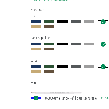
Découvrez la série umaNATURALS >
Version spéciale: Mix n' Match : à partir de 2.000 pièces, le m
Your choice
clip
partie supérieure
corps
Mine
... en sa
8-0866 uma Jumbo Refill blue Recharge européen
Jumbo avec tube plastique en blanc, pointe d’écrit