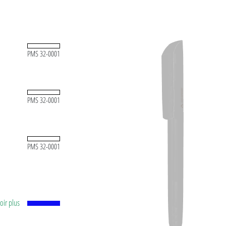
odèle peut être combiné en couleur.
PMS 32-0001
PMS 32-0001
PMS 32-0001
voir plus
ne
ure en