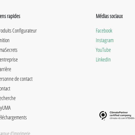
iens rapides
Médias sociaux
roduits Configurateur
Facebook
inition
Instagram
maSecrets
YouTube
'entreprise
LinkedIn
arrière
ersonne de contact
ontact
echerche
yUMA
éléchargements
arque d'imprimerie