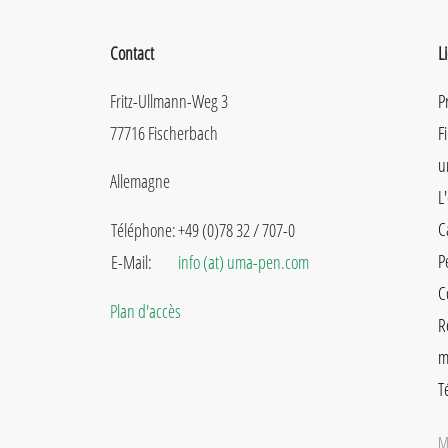
Contact
L
Fritz-Ullmann-Weg 3
P
77716 Fischerbach
F
u
Allemagne
L
C
Téléphone:
+49 (0)78 32 / 707-0
P
E-Mail:
info (at) uma-pen.com
C
Plan d'accès
R
m
T
M