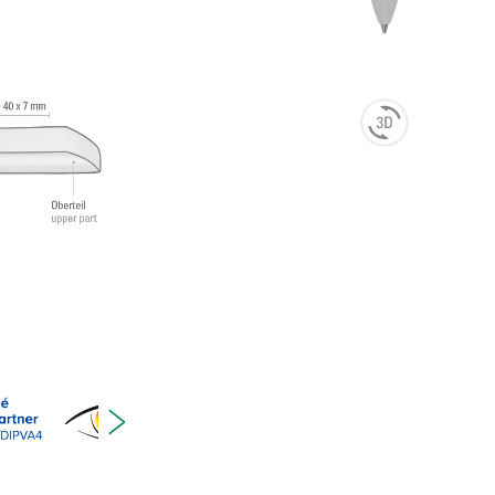
ure
7-2,