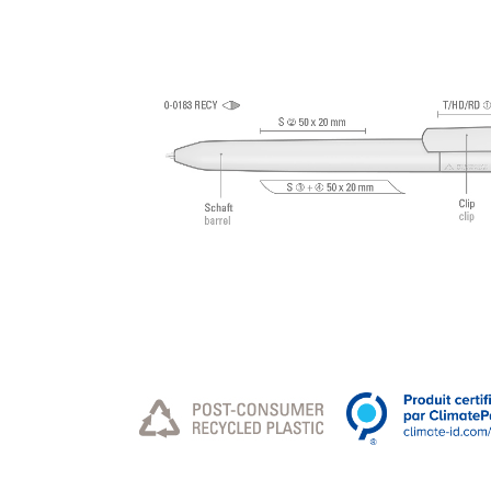
argent et bille en carbure de tungstène (1,0 mm).
Longueur d’écriture env. 2.500 mètres. Pâte d’écrit
®
allemande de Dokumental
selon norme ISO 1275
indélébile.