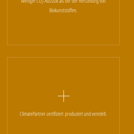
Weniger CO
-
Ausstoß als bei
der Herstellung von
2
Biokunststoffen.
ClimatePartner-zertifiziert
produziert und veredelt.