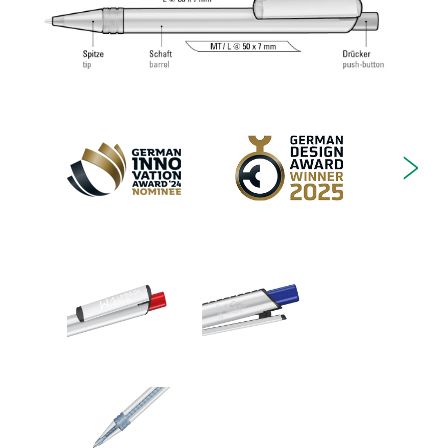
Wolfram-Karbid-Kugel (1,0 mm). Schreibleistung:
ca. 4.500 m. Deutsche Schreibpaste nach ISO-
Norm. Die uma Tech Refill 1.0 vermittelt ein
angenehmes und weiches Schreibgefühl.