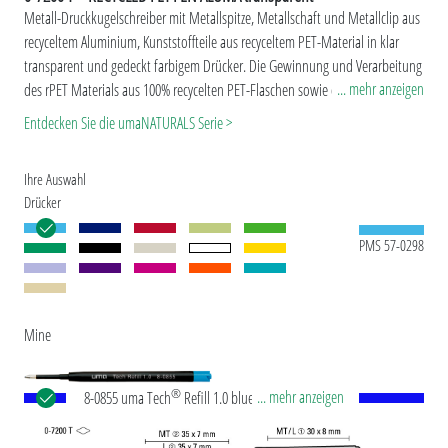
Metall-Druckkugelschreiber mit Metallspitze, Metallschaft und Metallclip aus
recyceltem Aluminium, Kunststoffteile aus recyceltem PET-Material in klar
transparent und gedeckt farbigem Drücker. Die Gewinnung und Verarbeitung
... mehr anzeigen
des rPET Materials aus 100% recycelten PET-Flaschen sowie das rAL-Material
aus 100% recycelten Aluminium-Getränkedosen findet in Europa statt. Die
Entdecken Sie die umaNATURALS Serie >
beiden Materialien eignen sich für einen langlebigen und nachhaltigen
Werbeeinsatz. Dank der europäischen und ClimatePartner-zertifizierten
Ihre Auswahl
Produktion leistet der uma RECYCLED PET PEN ALUMA transparent einen
Drücker
zusätzlichen nachhaltigen Beitrag zur Schonung der Umwelt. Aufgrund der
Besonderheit des Materials (recyceltes PET-Material) sind
PMS 57-0298
produktionstechnische Farbschwankungen gegeben.
Mine
®
... mehr anzeigen
8-0855 uma Tech
Refill 1.0 blue Europäische
Kunststoff-Großraummine mit weißem oder
schwarzem Kunststoffrohr, Neusilberspitze und