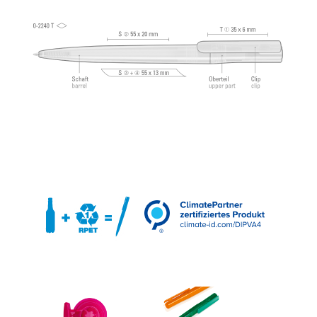
®
Schreibpaste von Dokumental
nach ISO-Norm
ISO 12757-2, dokumentenecht.