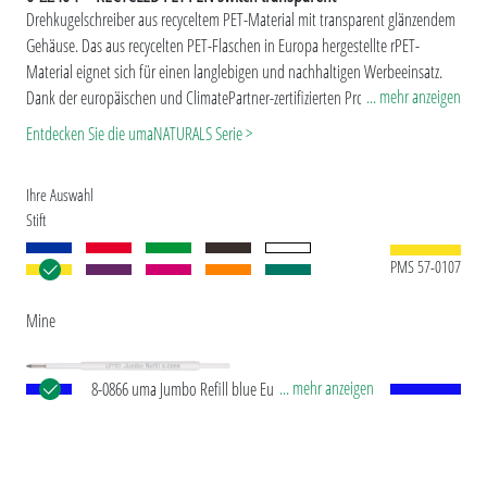
Drehkugelschreiber aus recyceltem PET-Material mit transparent glänzendem
Gehäuse. Das aus recycelten PET-Flaschen in Europa hergestellte rPET-
Material eignet sich für einen langlebigen und nachhaltigen Werbeeinsatz.
... mehr anzeigen
Dank der europäischen und ClimatePartner-zertifizierten Produktion leistet
der uma RECYCLED PET PEN switch einen zusätzlichen nachhaltigen Beitrag
Entdecken Sie die umaNATURALS Serie >
zur Schonung der Umwelt. Aufgrund der Besonderheit des Materials
(recyceltes PET-Material) sind produktionstechnische Farbschwankungen
Ihre Auswahl
gegeben.
Stift
PMS 57-0107
Mine
... mehr anzeigen
8-0866 uma Jumbo Refill blue Europäische Jumbo
Mine mit weißem Kunststoffrohr, silberner
Schreibspitze und Wolfram-Karbid-Kugel (1,0 mm).
Schreibleistung: ca. 2.500 m. Deutsche