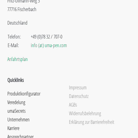
Fritz-Ullmann-Weg 3
77716 Fischerbach
Deutschland
Telefon:
+49 (0)78 32 / 707-0
E-Mail:
info (at) uma-pen.com
Anfahrtsplan
Quicklinks
Impressum
Produktkonfigurator
Datenschutz
Veredelung
AGBs
umaSecrets
Widerrufsbelehrung
Unternehmen
Erklärung zur Barrierefreiheit
Karriere
Ansprechpartner