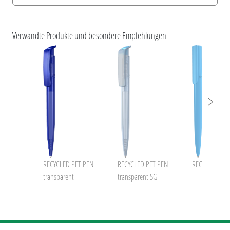
Information Druckposition
umaNATURALS
ESG-Merkmale und Produktzertifizierungen
Verwandte Produkte und besondere Empfehlungen
uma RECYCLED PET PEN
RECYCLED PET PEN
RECYCLED PET PEN
RECYCLED PET
transparent
transparent SG