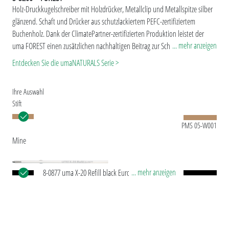
Holz-Druckkugelschreiber mit Holzdrücker, Metallclip und Metallspitze silber
glänzend. Schaft und Drücker aus schutzlackiertem PEFC-zertifiziertem
Buchenholz. Dank der ClimatePartner-zertifizierten Produktion leistet der
... mehr anzeigen
uma FOREST einen zusätzlichen nachhaltigen Beitrag zur Schonung der
Umwelt. Der Naturstoff Holz variiert sowohl in der Farbigkeit des Holzes als
Entdecken Sie die umaNATURALS Serie >
auch in der Struktur (Maserung).
Ihre Auswahl
Stift
PMS 05-W001
Mine
... mehr anzeigen
8-0877 uma X-20 Refill black Europäische X-20
Kunststoffmine, mit weißem Kunststoffrohr,
silberner Schreibspitze und Wolfram-Karbid-Kugel
(1,0 mm). Schreibleistung: ca. 2.000 m. Deutsche
®
Schreibpaste von Dokumental
nach ISO-Norm