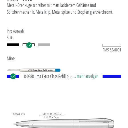
Metall-Drehkugelschreiber mit matt lackiertem Gehäuse und
Softdrehmechanik. Metallclip, Metallspitze und Stopfen glanzverchromt.
Ihre Auswahl
Stift
PMS 52-0001
Mine
... mehr anzeigen
8-0888 uma Extra Class Refill blue Europäische
Metall-Großraummine mit Edelstahl-Schreibspitze
und Wolfram-Karbid-Kugel (1,0 mm).
Schreibleistung: ca. 10.000 m. Deutsche
®
Schreibpaste von Dokumental
nach ISO-Norm
ISO 12757-2, dokumentenecht. Made in Germany