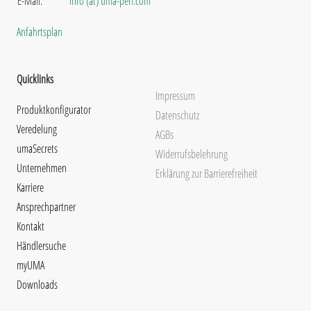
E-Mail:
info (at) uma-pen.com
Anfahrtsplan
Quicklinks
Impressum
Produktkonfigurator
Datenschutz
Veredelung
AGBs
umaSecrets
Widerrufsbelehrung
Unternehmen
Erklärung zur Barrierefreiheit
Karriere
Ansprechpartner
Kontakt
Händlersuche
myUMA
Downloads