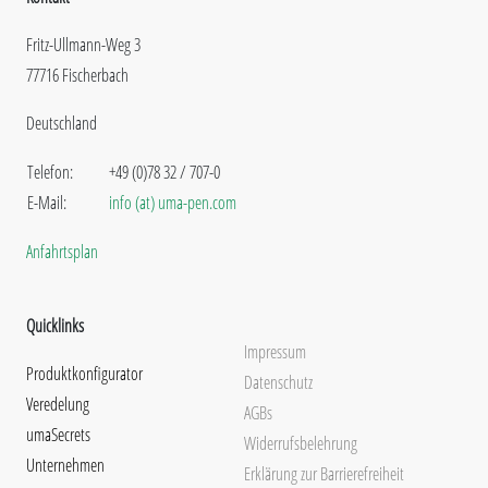
Fritz-Ullmann-Weg 3
77716 Fischerbach
Deutschland
Telefon:
+49 (0)78 32 / 707-0
E-Mail:
info (at) uma-pen.com
Anfahrtsplan
Quicklinks
Impressum
Produktkonfigurator
Datenschutz
Veredelung
AGBs
umaSecrets
Widerrufsbelehrung
Unternehmen
Erklärung zur Barrierefreiheit