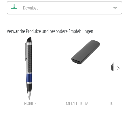
Alle Ansichten speichern
Download
Aktuelles Bild speichern
Information Druckposition
ESG-Merkmale und Produktzertifizierungen
uma HOCHWERTIGES SCHREIBEN
Verwandte Produkte und besondere Empfehlungen
NOBILIS
METALLETUI ML
ETUI