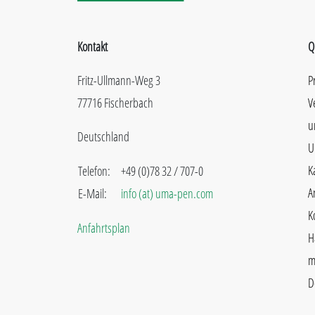
Kontakt
Q
Fritz-Ullmann-Weg 3
P
77716 Fischerbach
V
u
Deutschland
U
K
Telefon:
+49 (0)78 32 / 707-0
A
E-Mail:
info (at) uma-pen.com
K
Anfahrtsplan
H
m
D