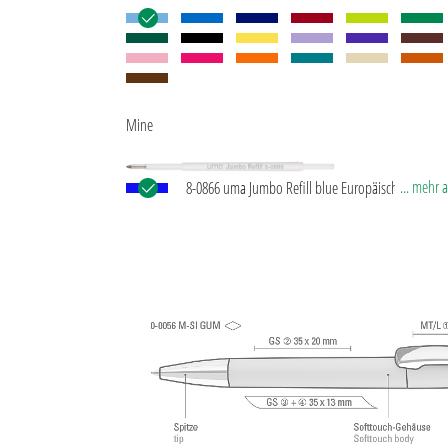
Mine
... mehr 
8-0866 uma Jumbo Refill blue Europäische Jumbo
mit weißem Kunststoffrohr, silberner Schreibspitze
Wolfram-Karbid-Kugel (1,0 mm). Schreibleistung: ca
®
m. Deutsche Schreibpaste von Dokumental
nach 
Norm ISO 12757-2, dokumentenecht.