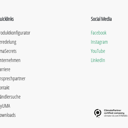
uicklinks
Social Media
roduktkonfigurator
Facebook
eredelung
Instagram
maSecrets
YouTube
nternehmen
LinkedIn
arriere
nsprechpartner
ontakt
ändlersuche
yUMA
ownloads