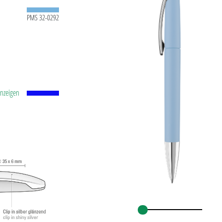
PMS 32-0292
anzeigen
 Mine
 und
. 2.500
ISO-