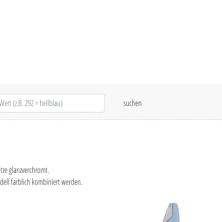
tze glanzverchromt.
ell farblich kombiniert werden.