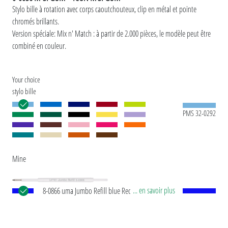
Stylo bille à rotation avec corps caoutchouteux, clip en métal et pointe
chromés brillants.
Version spéciale: Mix n' Match : à partir de 2.000 pièces, le modèle peut être
combiné en couleur.
Your choice
stylo bille
PMS 32-0292
Mine
... en savoir plus
8-0866 uma Jumbo Refill blue Recharge
européenne Jumbo avec tube plastique en blanc,
pointe d’écriture en argent et bille en carbure de
tungstène (1,0 mm). Longueur d’écriture env.