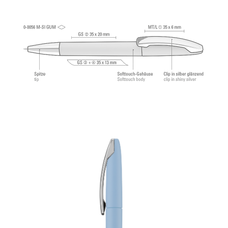
2.500 mètres. Pâte d’écriture allemande de
®
Dokumental
selon norme ISO 12757-2,
indélébile.