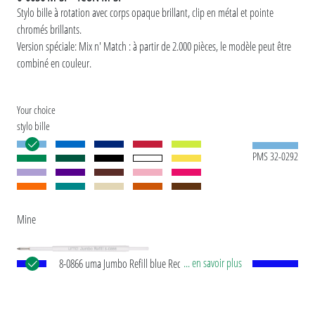
Stylo bille à rotation avec corps opaque brillant, clip en métal et pointe
chromés brillants.
Version spéciale: Mix n' Match : à partir de 2.000 pièces, le modèle peut être
combiné en couleur.
Your choice
stylo bille
PMS 32-0292
Mine
... en savoir plus
8-0866 uma Jumbo Refill blue Recharge
européenne Jumbo avec tube plastique en blanc,
pointe d’écriture en argent et bille en carbure de
tungstène (1,0 mm). Longueur d’écriture env.