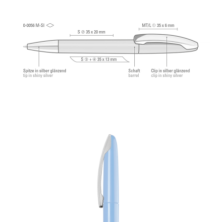
2.500 mètres. Pâte d’écriture allemande de
®
Dokumental
selon norme ISO 12757-2,
indélébile.