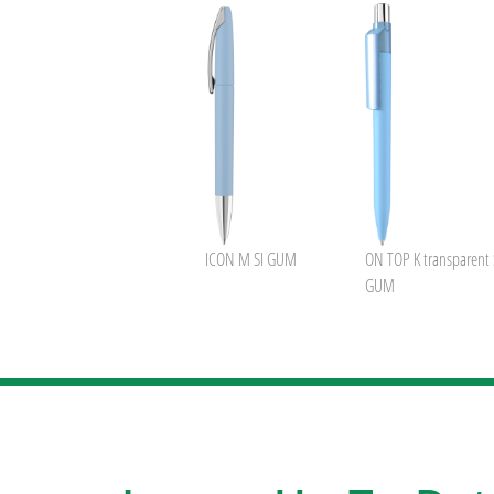
ICON M SI GUM
ON TOP K transparent 
GUM