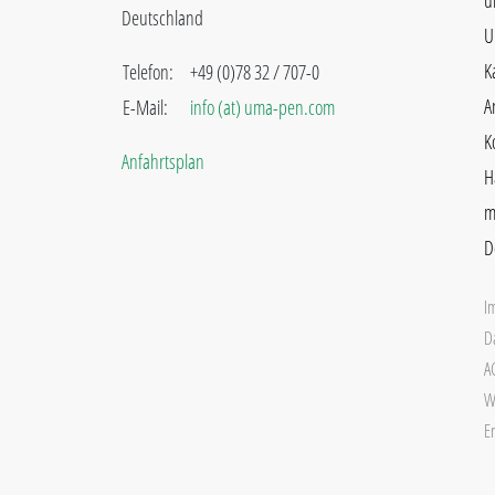
u
Deutschland
U
K
Telefon:
+49 (0)78 32 / 707-0
A
E-Mail:
info (at) uma-pen.com
K
Anfahrtsplan
H
m
D
I
D
A
W
Er