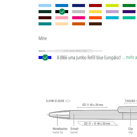
Mine
... mehr 
8-0866 uma Jumbo Refill blue Europäische Jumbo
mit weißem Kunststoffrohr, silberner Schreibspitze
Wolfram-Karbid-Kugel (1,0 mm). Schreibleistung: ca
®
m. Deutsche Schreibpaste von Dokumental
nach 
Norm ISO 12757-2, dokumentenecht.