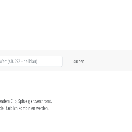
ndem Clip, Spitze glanzverchromt.
ell farblich kombiniert werden.