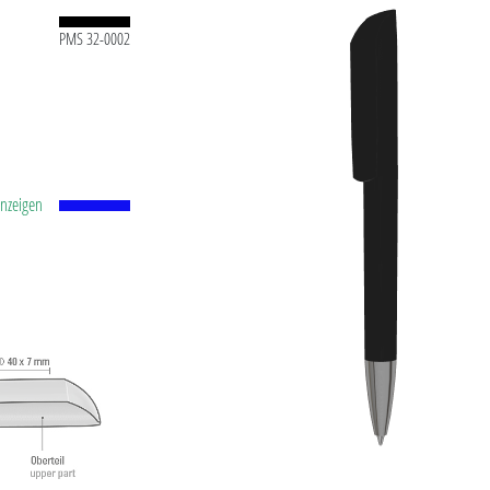
PMS 32-0002
anzeigen
 Mine
 und
. 2.500
ISO-