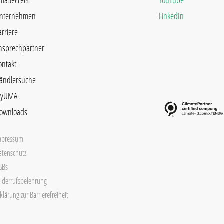
maSecrets
YouTube
nternehmen
LinkedIn
arriere
nsprechpartner
ontakt
ändlersuche
yUMA
ownloads
mpressum
atenschutz
GBs
iderrufsbelehrung
klärung zur Barrierefreiheit