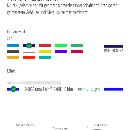
Druckkugelschreiber mit geometrisch wechselnder Schaftform, transparent
gefrostetem Gehäuse und Metallspitze matt verchromt.
Ihre Auswahl
Stift
PMS 50-0072
Mine
®
... mehr anzeigen
8-0856 uma Tech
Refill 1.0 blue Europäische
Kunststoff-Großraummine mit weißem oder
schwarzem Kunststoffrohr, Neusilberspitze und
Wolfram-Karbid-Kugel (1,0 mm). Schreibleistung:
ca. 4.500 m. Deutsche Schreibpaste nach ISO-
Norm. Die uma Tech Refill 1.0 vermittelt ein