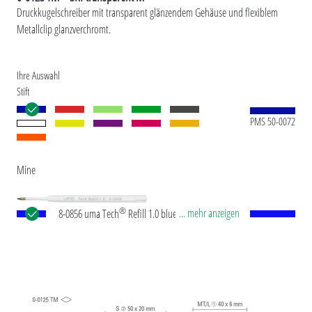
Druckkugelschreiber mit transparent glänzendem Gehäuse und flexiblem
Metallclip glanzverchromt.
Ihre Auswahl
Stift
PMS 50-0072
Mine
®
... mehr anzeigen
8-0856 uma Tech
Refill 1.0 blue Europäische
Kunststoff-Großraummine mit weißem oder
schwarzem Kunststoffrohr, Neusilberspitze und
Wolfram-Karbid-Kugel (1,0 mm). Schreibleistung:
ca. 4.500 m. Deutsche Schreibpaste nach ISO-
Norm. Die uma Tech Refill 1.0 vermittelt ein