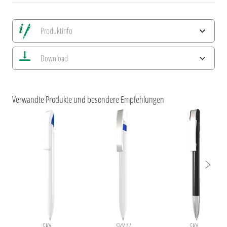
Produktinfo
Alle Ansichten speichern
Download
Aktuelles Bild speichern
Information Druckposition
ESG-Merkmale und Produktzertifizierungen
uma SKY
Verwandte Produkte und besondere Empfehlungen
SKY
SKY M
SKY M SI