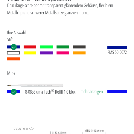
Druckkugelschreiber mit transparent glänzendem Gehäuse, flexiblem
Metallclip und schwerer Metallspitze glanzverchromt.
Ihre Auswahl
Stift
PMS 50-0072
Mine
®
... mehr anzeigen
8-0856 uma Tech
Refill 1.0 blue Europäische
Kunststoff-Großraummine mit weißem oder
schwarzem Kunststoffrohr, Neusilberspitze und
Wolfram-Karbid-Kugel (1,0 mm). Schreibleistung:
ca. 4.500 m. Deutsche Schreibpaste nach ISO-
Norm. Die uma Tech Refill 1.0 vermittelt ein