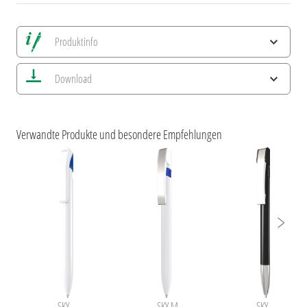
Produktinfo
Alle Ansichten speichern
Download
Aktuelles Bild speichern
Information Druckposition
ESG-Merkmale und Produktzertifizierungen
uma SKY
Verwandte Produkte und besondere Empfehlungen
SKY
SKY M
SKY M SI