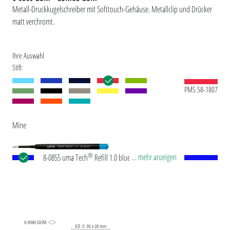
Metall-Druckkugelschreiber mit Softtouch-Gehäuse. Metallclip und Drücker
matt verchromt.
Ihre Auswahl
Stift
PMS 58-1807
Mine
®
... mehr anzeigen
8-0855 uma Tech
Refill 1.0 blue Europäische
Kunststoff-Großraummine mit weißem oder
schwarzem Kunststoffrohr, Neusilberspitze und
Wolfram-Karbid-Kugel (1,0 mm). Schreibleistung:
ca. 4.500 m. Deutsche Schreibpaste nach ISO-
Norm. Die uma Tech Refill 1.0 vermittelt ein