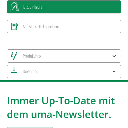
Jetzt einkaufen
Auf Merkzettel speichern
Produktinfo
Alle Ansichten speichern
Download
Aktuelles Bild speichern
Information Druckposition
ESG-Merkmale und Produktzertifizierungen
uma GUMON !
uma LUMOS
Immer Up-To-Date mit
dem uma-Newsletter.