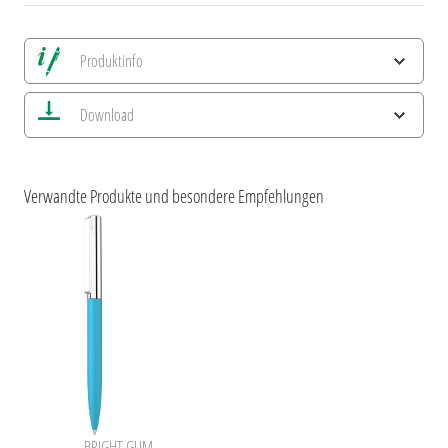
Produktinfo
Alle Ansichten speichern
Download
Aktuelles Bild speichern
Information Druckposition
ESG-Merkmale und Produktzertifizierungen
uma GUMON !
Verwandte Produkte und besondere Empfehlungen
BRIGHT GUM