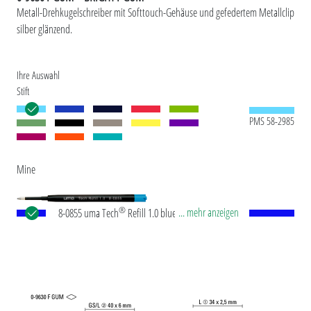
Metall-Drehkugelschreiber mit Softtouch-Gehäuse und gefedertem Metallclip
silber glänzend.
Ihre Auswahl
Stift
PMS 58-2985
Mine
®
... mehr anzeigen
8-0855 uma Tech
Refill 1.0 blue Europäische
Kunststoff-Großraummine mit weißem oder
schwarzem Kunststoffrohr, Neusilberspitze und
Wolfram-Karbid-Kugel (1,0 mm). Schreibleistung:
ca. 4.500 m. Deutsche Schreibpaste nach ISO-
Norm. Die uma Tech Refill 1.0 vermittelt ein