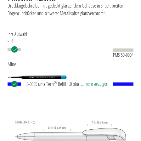
Druckkugelschreiber mit gedeckt glänzendem Gehäuse in silber, breitem
Bogenclipdrücker und schwerer Metallspitze glanzverchromt.
Ihre Auswahl
Stift
PMS 50-0004
Mine
®
... mehr anzeigen
8-0855 uma Tech
Refill 1.0 blue Europäische
Kunststoff-Großraummine mit weißem oder
schwarzem Kunststoffrohr, Neusilberspitze und
Wolfram-Karbid-Kugel (1,0 mm). Schreibleistung:
ca. 4.500 m. Deutsche Schreibpaste nach ISO-
Norm. Die uma Tech Refill 1.0 vermittelt ein
angenehmes und weiches Schreibgefühl.