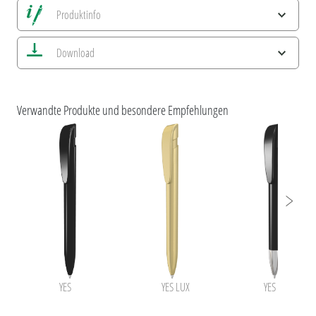
Produktinfo
Alle Ansichten speichern
Download
Aktuelles Bild speichern
Information Druckposition
ESG-Merkmale und Produktzertifizierungen
uma YES
Verwandte Produkte und besondere Empfehlungen
YES
YES LUX
YES SI