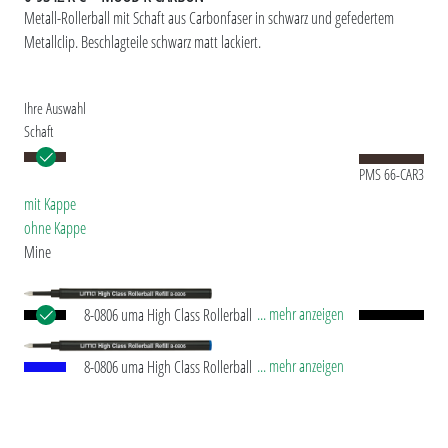
Metall-Rollerball mit Schaft aus Carbonfaser in schwarz und gefedertem
Metallclip. Beschlagteile schwarz matt lackiert.
Ihre Auswahl
Schaft
PMS 66-CAR3
mit Kappe
ohne Kappe
Mine
... mehr anzeigen
8-0806 uma High Class Rollerball Refill black
Europäische Rollerball-Mine mit Edelstahl-
Schreibspitze und Keramik-Karbid-Kugel (0,7 mm).
... mehr anzeigen
8-0806 uma High Class Rollerball Refill blue
Schreibleistung: ca. 800 m. Deutsche Schreibpaste.
Europäische Rollerball-Mine mit Edelstahl-
Made in Germany. Die uma Rollerball-Mine
Schreibspitze und Keramik-Karbid-Kugel (0,7 mm).
trocknet auch bei abgezogener Kappe nicht sofort
Schreibleistung: ca. 800 m. Deutsche Schreibpaste.