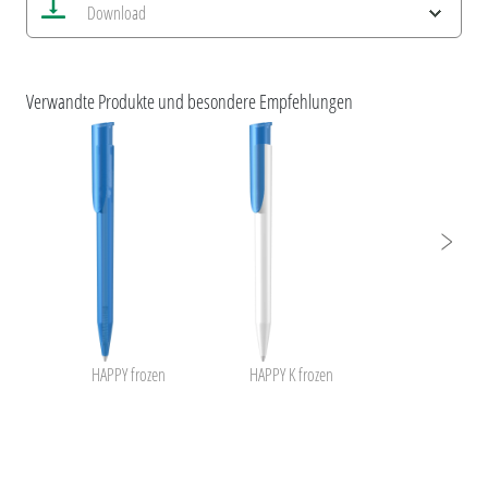
Download
Aktuelles Bild speichern
Information Druckposition
ESG-Merkmale und Produktzertifizierungen
Verwandte Produkte und besondere Empfehlungen
HAPPY frozen
HAPPY K frozen