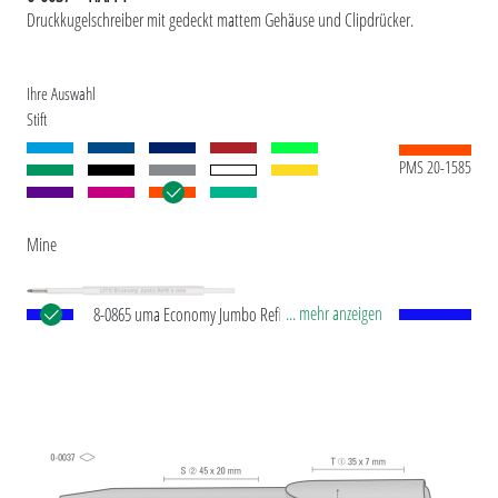
Druckkugelschreiber mit gedeckt mattem Gehäuse und Clipdrücker.
Ihre Auswahl
Stift
PMS 20-1585
Mine
... mehr anzeigen
8-0865 uma Economy Jumbo Refill blue Jumbo
Mine mit weißem Kunststoffrohr, silberner
Schreibspitze und Wolfram-Karbid-Kugel (1,0 mm).
Schreibleistung: ca. 1.200 m. Schreibpaste nach
ISO-Norm.