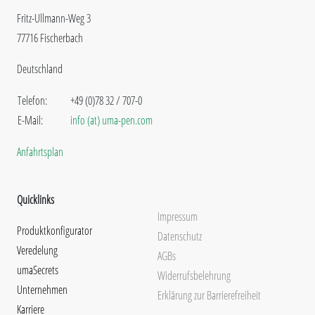
Fritz-Ullmann-Weg 3
77716 Fischerbach
Deutschland
Telefon:
+49 (0)78 32 / 707-0
E-Mail:
info (at) uma-pen.com
Anfahrtsplan
Quicklinks
Impressum
Produktkonfigurator
Datenschutz
Veredelung
AGBs
umaSecrets
Widerrufsbelehrung
Unternehmen
Erklärung zur Barrierefreiheit
Karriere