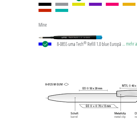
Mine
®
... mehr 
8-0855 uma Tech
Refill 1.0 blue Europäische Kuns
Großraummine mit weißem oder schwarzem
Kunststoffrohr, Neusilberspitze und Wolfram-Karb
(1,0 mm). Schreibleistung: ca. 4.500 m. Deutsche
Schreibpaste nach ISO-Norm. Die uma Tech Refill 1
vermittelt ein angenehmes und weiches Schreibgef