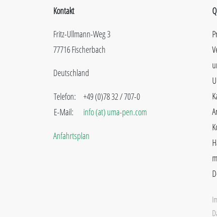
Kontakt
Q
Fritz-Ullmann-Weg 3
P
77716 Fischerbach
V
u
Deutschland
U
K
Telefon:
+49 (0)78 32 / 707-0
A
E-Mail:
info (at) uma-pen.com
K
Anfahrtsplan
H
m
D
I
D