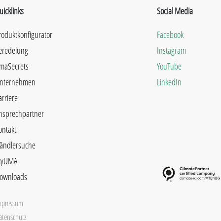
uicklinks
Social Media
roduktkonfigurator
Facebook
eredelung
Instagram
maSecrets
YouTube
nternehmen
LinkedIn
arriere
nsprechpartner
ontakt
ändlersuche
yUMA
ownloads
mpressum
atenschutz