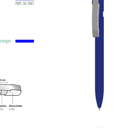
PMS 50-7687
anzeigen
tstoff-
id-Kugel
.0
ühl.