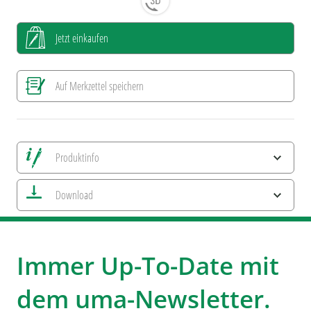
Jetzt einkaufen
Auf Merkzettel speichern
Produktinfo
Alle Ansichten speichern
Download
Aktuelles Bild speichern
Information Druckposition
umaNATURALS
umaSecrets
ESG-Merkmale und Produktzertifizierungen
Immer Up-To-Date mit
uma WOODEN PENS
dem uma-Newsletter.