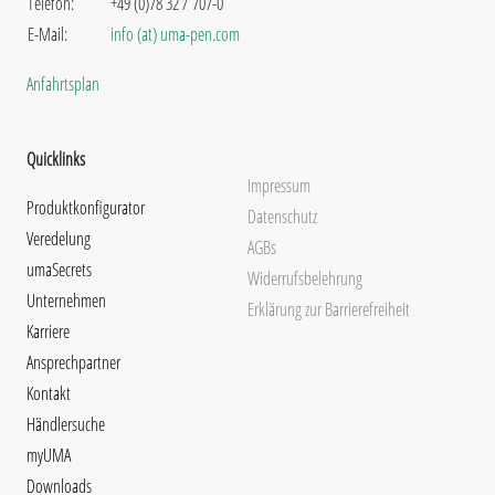
Telefon:
+49 (0)78 32 / 707-0
E-Mail:
info (at) uma-pen.com
Anfahrtsplan
Quicklinks
Impressum
Produktkonfigurator
Datenschutz
Veredelung
AGBs
umaSecrets
Widerrufsbelehrung
Unternehmen
Erklärung zur Barrierefreiheit
Karriere
Ansprechpartner
Kontakt
Händlersuche
myUMA
Downloads