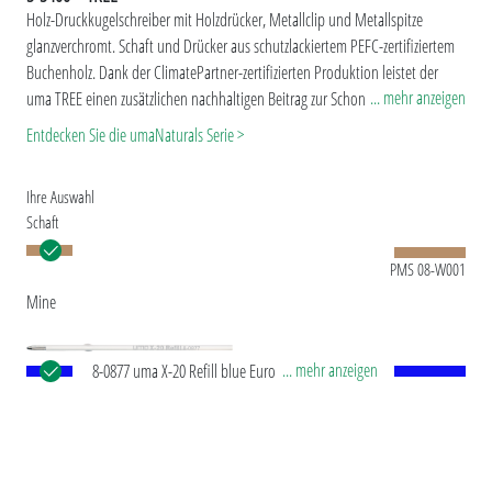
Holz-Druckkugelschreiber mit Holzdrücker, Metallclip und Metallspitze
glanzverchromt. Schaft und Drücker aus schutzlackiertem PEFC-zertifiziertem
Buchenholz. Dank der ClimatePartner-zertifizierten Produktion leistet der
... mehr anzeigen
uma TREE einen zusätzlichen nachhaltigen Beitrag zur Schonung der Umwelt.
Der Naturstoff Holz variiert sowohl in der Farbigkeit des Holzes als auch in der
Entdecken Sie die umaNaturals Serie >
Struktur (Maserung).
Ihre Auswahl
Schaft
PMS 08-W001
Mine
... mehr anzeigen
8-0877 uma X-20 Refill blue Europäische X-20
Kunststoffmine, mit weißem Kunststoffrohr,
silberner Schreibspitze und Wolfram-Karbid-Kugel
(1,0 mm). Schreibleistung: ca. 2.000 m. Deutsche
®
Schreibpaste von Dokumental
nach ISO-Norm