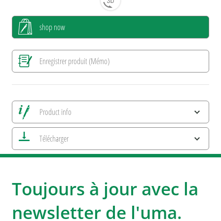
shop now
Enregistrer produit (Mémo)
Product info
Alle Ansichten speichern
Télécharger
Enregistrer image actuelle
Informations d'impression
umaNATURALS
umaSecrets
Caractéristiques ESG et certifications des produits
Toujours à jour avec la
uma WOODEN PENS
newsletter de l'uma.