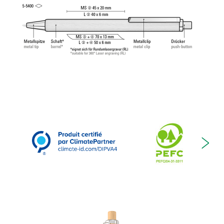
norme ISO 12757-2, indélébile.