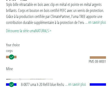
Stylo bille rétractable en bois avec clip en métal et pointe en métal argents
brillants. Corps et bouton en bois certifié PEFC avec un vernis de protection.
Grâce à la production certifiée par ClimatePartner, l'uma TREE apporte une
... en savoir plus
contribution durable supplémentaire à la protection de l'environnement. Le
bois est un matériau naturel qui présente une grande variété de couleurs et
Découvrez la série umaNATURALS >
de structures (effet de grain).
Your choice
corps
PMS 08-W001
Mine
... en savoir plus
8-0877 uma X-20 Refill blue Recharge européenne
X20 avec tube plastique en blanc, pointe d‘écriture
en argent et bille en carbure de tungstène (1,0
mm). Longueur d’écriture env. 2.000 mètres Pâte
®
d’écriture allemande de Dokumental
selon