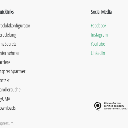
uicklinks
Social Media
roduktkonfigurator
Facebook
eredelung
Instagram
maSecrets
YouTube
nternehmen
LinkedIn
arriere
nsprechpartner
ontakt
ändlersuche
yUMA
ownloads
mpressum