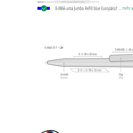
... mehr 
8-0866 uma Jumbo Refill blue Europäische Jumbo
mit weißem Kunststoffrohr, silberner Schreibspitze
Wolfram-Karbid-Kugel (1,0 mm). Schreibleistung: ca
®
m. Deutsche Schreibpaste von Dokumental
nach 
Norm ISO 12757-2, dokumentenecht.