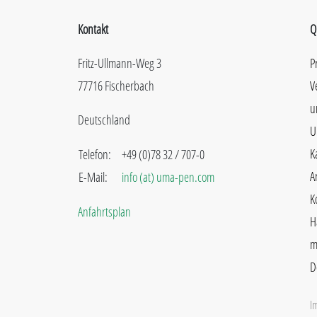
Kontakt
Q
Fritz-Ullmann-Weg 3
P
77716 Fischerbach
V
u
Deutschland
U
K
Telefon:
+49 (0)78 32 / 707-0
A
E-Mail:
info (at) uma-pen.com
K
Anfahrtsplan
H
m
D
I