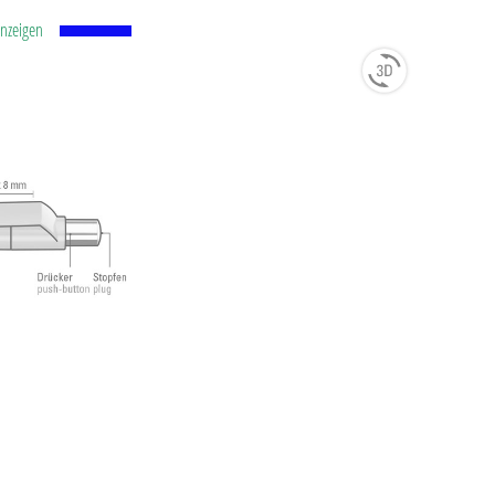
anzeigen
 Mine
 und
. 2.500
ISO-