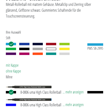
Metall-Rollerball mit mattem Gehäuse. Metallclip und Zierring silber
glänzend, Griffzone schwarz. Gummiertes Schaftende für die
Touchscreensteuerung.
Ihre Auswahl
Stift
PMS 58-2995
mit Kappe
ohne Kappe
Mine
... mehr anzeigen
8-0806 uma High Class Rollerball Refill black
Europäische Rollerball-Mine mit Edelstahl-
Schreibspitze und Keramik-Karbid-Kugel (0,7 mm).
... mehr anzeigen
8-0806 uma High Class Rollerball Refill blue