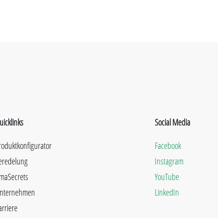
uicklinks
Social Media
roduktkonfigurator
Facebook
eredelung
Instagram
maSecrets
YouTube
nternehmen
LinkedIn
arriere