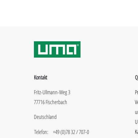
Kontakt
Q
Fritz-Ullmann-Weg 3
P
77716 Fischerbach
V
u
Deutschland
U
K
Telefon:
+49 (0)78 32 / 707-0