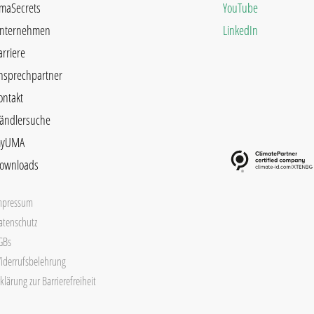
maSecrets
YouTube
nternehmen
LinkedIn
arriere
nsprechpartner
ontakt
ändlersuche
yUMA
ownloads
mpressum
atenschutz
GBs
iderrufsbelehrung
klärung zur Barrierefreiheit