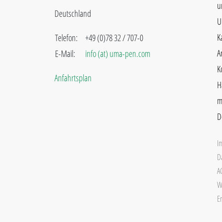
u
Deutschland
U
K
Telefon:
+49 (0)78 32 / 707-0
A
E-Mail:
info (at) uma-pen.com
K
Anfahrtsplan
H
m
D
I
D
A
W
Er