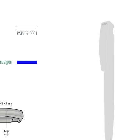
PMS 57-0001
anzeigen
tstoff-
id-Kugel
.0
ühl.