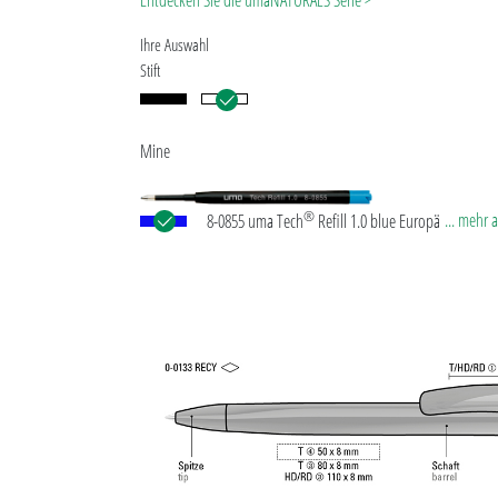
Entdecken Sie die umaNATURALS Serie >
Ihre Auswahl
Stift
Mine
®
... mehr 
8-0855 uma Tech
Refill 1.0 blue Europäische Kuns
Großraummine mit weißem oder schwarzem
Kunststoffrohr, Neusilberspitze und Wolfram-Karb
(1,0 mm). Schreibleistung: ca. 4.500 m. Deutsche
Schreibpaste nach ISO-Norm. Die uma Tech Refill 1
vermittelt ein angenehmes und weiches Schreibgef