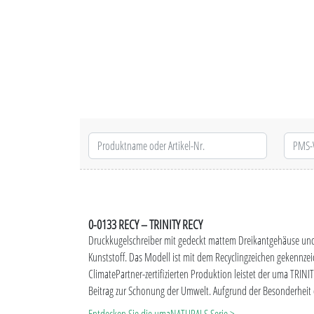
0-0133 RECY – TRINITY RECY
Druckkugelschreiber mit gedeckt mattem Dreikantgehäuse und
Kunststoff. Das Modell ist mit dem Recyclingzeichen gekennze
ClimatePartner-zertifizierten Produktion leistet der uma TRINI
Beitrag zur Schonung der Umwelt. Aufgrund der Besonderheit d
produktionstechnische Farbschwankungen gegeben.