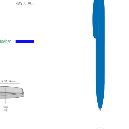
PMS 50-2925
anzeigen
tstoff-
id-Kugel
.0
ühl.