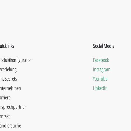
uicklinks
Social Media
roduktkonfigurator
Facebook
eredelung
Instagram
maSecrets
YouTube
nternehmen
LinkedIn
arriere
nsprechpartner
ontakt
ändlersuche