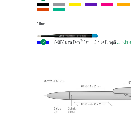
Mine
®
... mehr 
8-0855 uma Tech
Refill 1.0 blue Europäische Kuns
Großraummine mit weißem oder schwarzem
Kunststoffrohr, Neusilberspitze und Wolfram-Karb
(1,0 mm). Schreibleistung: ca. 4.500 m. Deutsche
Schreibpaste nach ISO-Norm. Die uma Tech Refill 1
vermittelt ein angenehmes und weiches Schreibgef