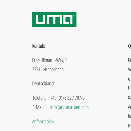
Kontakt
Q
Fritz-Ullmann-Weg 3
P
77716 Fischerbach
V
u
Deutschland
U
K
Telefon:
+49 (0)78 32 / 707-0
A
E-Mail:
info (at) uma-pen.com
K
Anfahrtsplan
H