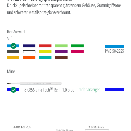
Druckkugelschreiber mit transparent glänzendem Gehäuse, Gummigriffzone
und schwerer Metallspitze glanzverchromt.
Ihre Auswahl
Stift
PMS 50-2925
Mine
®
... mehr anzeigen
8-0856 uma Tech
Refill 1.0 blue Europäische
Kunststoff-Großraummine mit weißem oder
schwarzem Kunststoffrohr, Neusilberspitze und
Wolfram-Karbid-Kugel (1,0 mm). Schreibleistung:
ca. 4.500 m. Deutsche Schreibpaste nach ISO-
Norm. Die uma Tech Refill 1.0 vermittelt ein