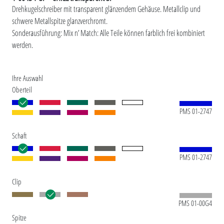
Drehkugelschreiber mit transparent glänzendem Gehäuse. Metallclip und
schwere Metallspitze glanzverchromt.
Sonderausführung: Mix n’ Match: Alle Teile können farblich frei kombiniert
werden.
Ihre Auswahl
Oberteil
PMS 01-2747
Schaft
PMS 01-2747
Clip
PMS 01-00G4
Spitze