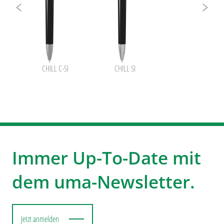
nsparent SI
CHILL C-SI
CHILL SI
Immer Up-To-Date mit
dem uma-Newsletter.
Jetzt anmelden