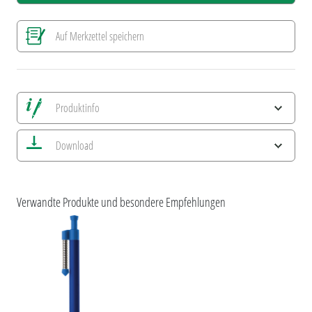
Auf Merkzettel speichern
Produktinfo
Alle Ansichten speichern
Download
Aktuelles Bild speichern
Information Druckposition
ESG-Merkmale und Produktzertifizierungen
Verwandte Produkte und besondere Empfehlungen