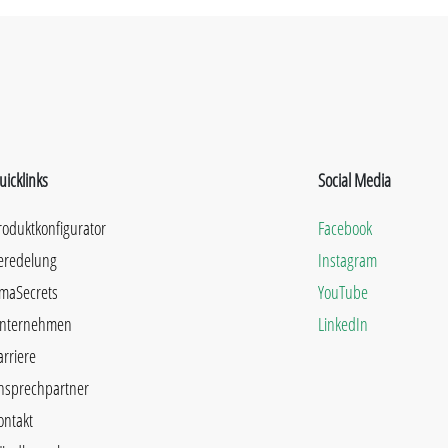
uicklinks
Social Media
roduktkonfigurator
Facebook
eredelung
Instagram
maSecrets
YouTube
nternehmen
LinkedIn
arriere
nsprechpartner
ontakt