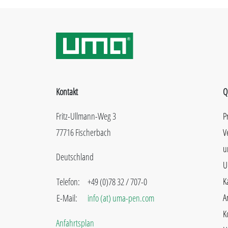
Kontakt
Q
Fritz-Ullmann-Weg 3
P
77716 Fischerbach
V
u
Deutschland
U
K
Telefon:
+49 (0)78 32 / 707-0
A
E-Mail:
info (at) uma-pen.com
K
Anfahrtsplan