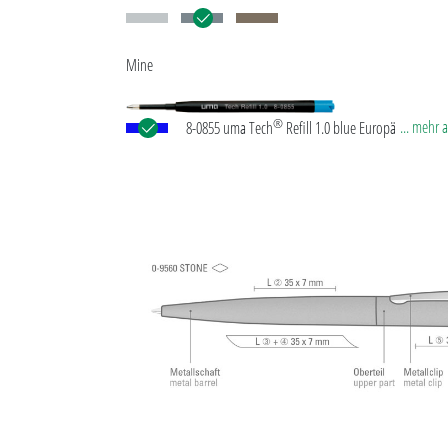
Mine
®
... mehr 
8-0855 uma Tech
Refill 1.0 blue Europäische Kuns
Großraummine mit weißem oder schwarzem
Kunststoffrohr, Neusilberspitze und Wolfram-Karb
(1,0 mm). Schreibleistung: ca. 4.500 m. Deutsche
Schreibpaste nach ISO-Norm. Die uma Tech Refill 1
vermittelt ein angenehmes und weiches Schreibgef