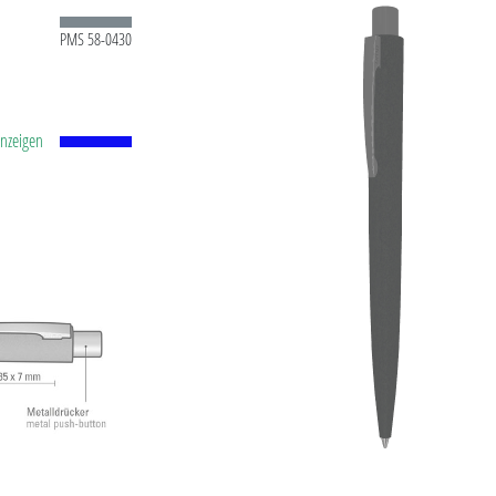
PMS 58-0430
anzeigen
tstoff-
id-Kugel
.0
ühl.