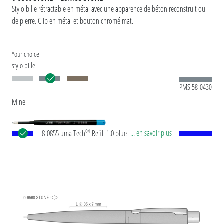
Stylo bille rétractable en métal avec une apparence de béton reconstruit ou
de pierre. Clip en métal et bouton chromé mat.
Your choice
stylo bille
PMS 58-0430
Mine
®
... en savoir plus
8-0855 uma Tech
Refill 1.0 blue Recharge géante
européenne, en plastique avec tube plastique en
noir, pointe en maillechort et bille en carbure de
tungstène (1,0 mm). Longueur d’écriture env.
4.500 mètres. Pâte d’écriture allemande selon
norme ISO. La recharge uma Tech Refill 1.0 offre
une expérience d'écriture agréable et douce.