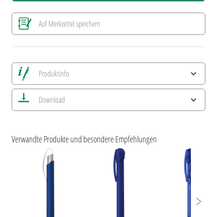
Auf Merkzettel speichern
Produktinfo
Alle Ansichten speichern
Download
Aktuelles Bild speichern
Information Druckposition
ESG-Merkmale und Produktzertifizierungen
Verwandte Produkte und besondere Empfehlungen