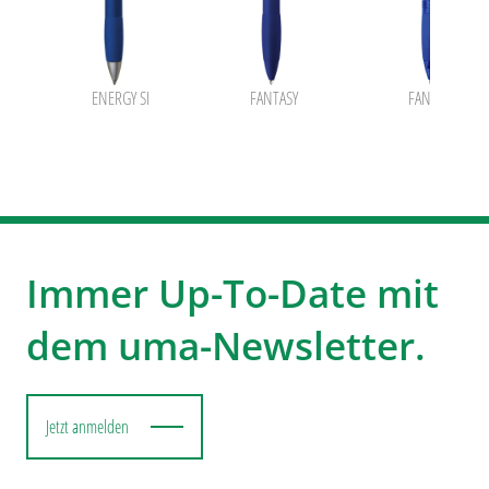
ENERGY SI
FANTASY
FANTASY trans
Immer Up-To-Date mit
dem uma-Newsletter.
Jetzt anmelden