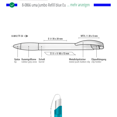
... mehr anzeigen
8-0866 uma Jumbo Refill blue Europäische Jumbo
Mine mit weißem Kunststoffrohr, silberner
Schreibspitze und Wolfram-Karbid-Kugel (1,0 mm).
Schreibleistung: ca. 2.500 m. Deutsche
®
Schreibpaste von Dokumental
nach ISO-Norm
ISO 12757-2, dokumentenecht.