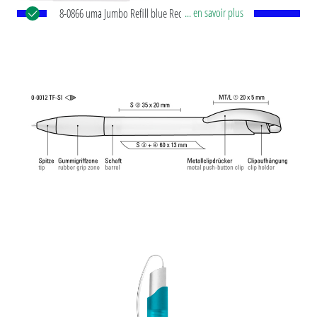
... en savoir plus
8-0866 uma Jumbo Refill blue Recharge
européenne Jumbo avec tube plastique en blanc,
pointe d’écriture en argent et bille en carbure de
tungstène (1,0 mm). Longueur d’écriture env.
2.500 mètres. Pâte d’écriture allemande de
®
Dokumental
selon norme ISO 12757-2,
indélébile.