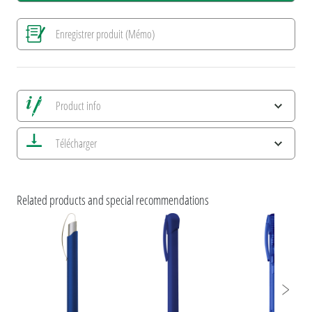
Enregistrer produit (Mémo)
Product info
Alle Ansichten speichern
Télécharger
Enregistrer image actuelle
Informations d'impression
Caractéristiques ESG et certifications des produits
Related products and special recommendations