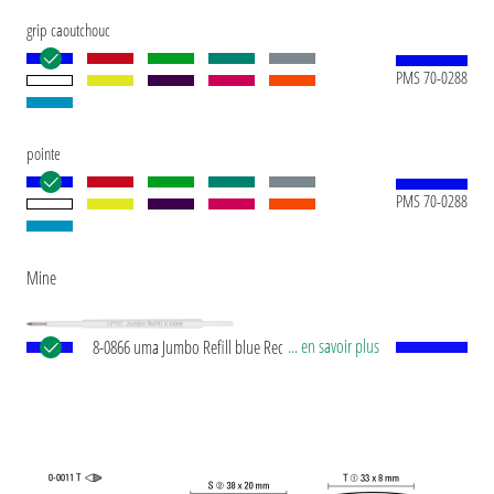
grip caoutchouc
PMS 70-0288
pointe
PMS 70-0288
Mine
... en savoir plus
8-0866 uma Jumbo Refill blue Recharge
européenne Jumbo avec tube plastique en blanc,
pointe d’écriture en argent et bille en carbure de
tungstène (1,0 mm). Longueur d’écriture env.
2.500 mètres. Pâte d’écriture allemande de
®
Dokumental
selon norme ISO 12757-2,