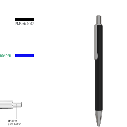
PMS 66-0002
anzeigen
tstoff-
id-Kugel
.0
ühl.