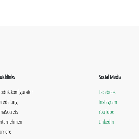
uicklinks
Social Media
roduktkonfigurator
Facebook
eredelung
Instagram
maSecrets
YouTube
nternehmen
LinkedIn
arriere