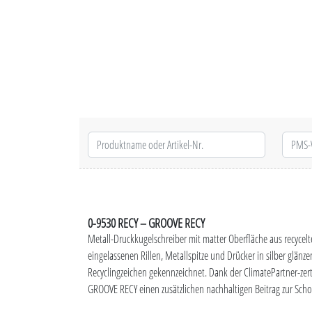
0-9530 RECY – GROOVE RECY
Metall-Druckkugelschreiber mit matter Oberfläche aus recycel
eingelassenen Rillen, Metallspitze und Drücker in silber glänz
Recyclingzeichen gekennzeichnet. Dank der ClimatePartner-zert
GROOVE RECY einen zusätzlichen nachhaltigen Beitrag zur Sc