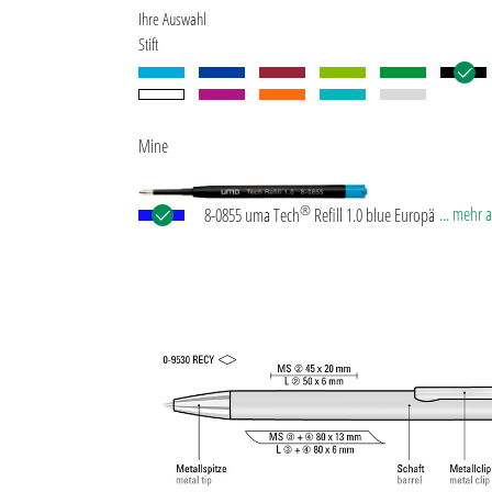
Ihre Auswahl
Stift
Mine
®
... mehr 
8-0855 uma Tech
Refill 1.0 blue Europäische Kuns
Großraummine mit weißem oder schwarzem
Kunststoffrohr, Neusilberspitze und Wolfram-Karb
(1,0 mm). Schreibleistung: ca. 4.500 m. Deutsche
Schreibpaste nach ISO-Norm. Die uma Tech Refill 1
vermittelt ein angenehmes und weiches Schreibgef