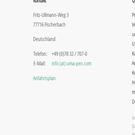
Kontakt
Q
Fritz-Ullmann-Weg 3
P
77716 Fischerbach
V
u
Deutschland
U
K
Telefon:
+49 (0)78 32 / 707-0
A
E-Mail:
info (at) uma-pen.com
K
Anfahrtsplan
H
m
D
I
D
A