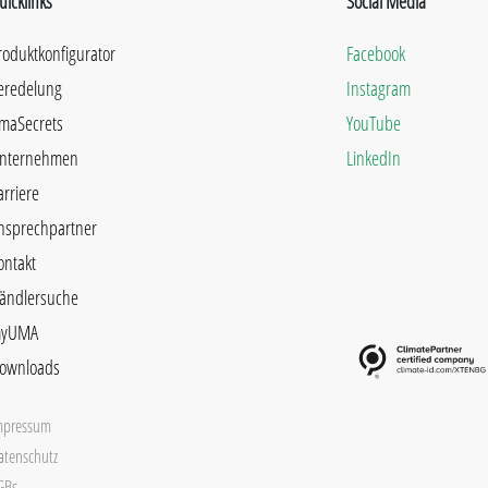
uicklinks
Social Media
roduktkonfigurator
Facebook
eredelung
Instagram
maSecrets
YouTube
nternehmen
LinkedIn
arriere
nsprechpartner
ontakt
ändlersuche
yUMA
ownloads
mpressum
atenschutz
GBs