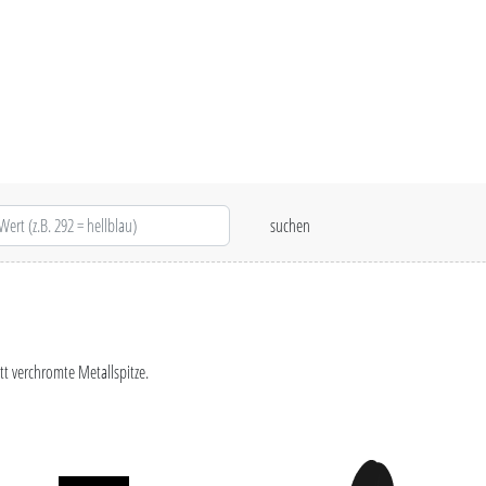
t verchromte Metallspitze.