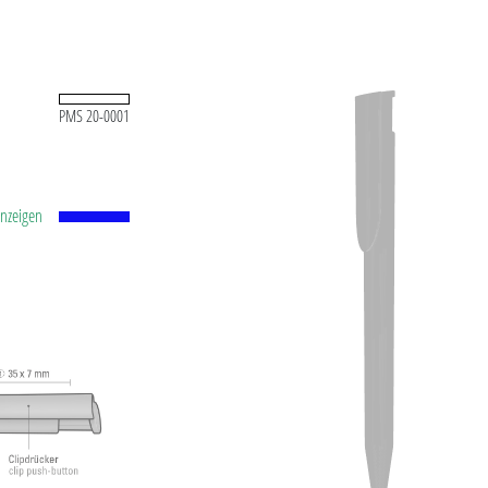
PMS 20-0001
anzeigen
e mit
. 1.200