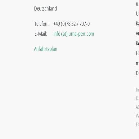
u
Deutschland
U
K
Telefon:
+49 (0)78 32 / 707-0
A
E-Mail:
info (at) uma-pen.com
K
Anfahrtsplan
H
m
D
I
D
A
W
Er