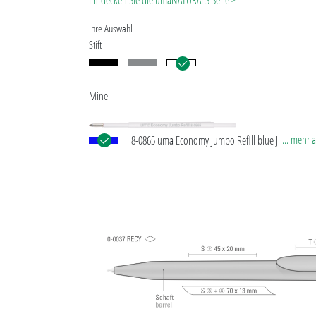
Entdecken Sie die umaNATURALS Serie >
Ihre Auswahl
Stift
Mine
... mehr 
8-0865 uma Economy Jumbo Refill blue Jumbo Min
weißem Kunststoffrohr, silberner Schreibspitze und
Wolfram-Karbid-Kugel (1,0 mm). Schreibleistung: ca
m. Schreibpaste nach ISO-Norm.