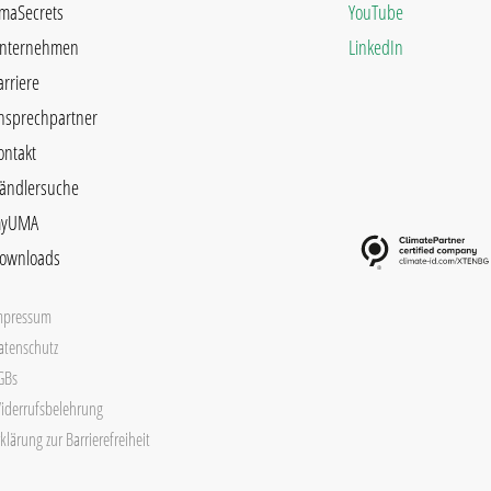
maSecrets
YouTube
nternehmen
LinkedIn
arriere
nsprechpartner
ontakt
ändlersuche
yUMA
ownloads
mpressum
atenschutz
GBs
iderrufsbelehrung
klärung zur Barrierefreiheit