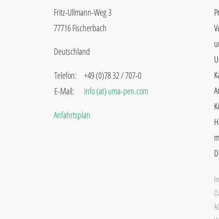
Fritz-Ullmann-Weg 3
P
77716 Fischerbach
V
u
Deutschland
U
K
Telefon:
+49 (0)78 32 / 707-0
A
E-Mail:
info (at) uma-pen.com
K
Anfahrtsplan
H
m
D
I
D
A