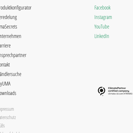
roduktkonfigurator
Facebook
eredelung
Instagram
maSecrets
YouTube
nternehmen
LinkedIn
arriere
nsprechpartner
ontakt
ändlersuche
yUMA
ownloads
mpressum
atenschutz
GBs