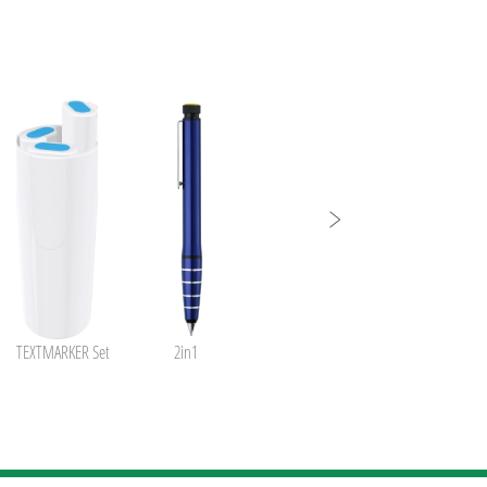
TEXTMARKER Set
2in1
2in1 SET