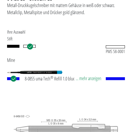
Metall-Druckkugelschreiber mit mattem Gehäuse in weiß oder schwarz.
Metallclip, Metallspitze und Drücker gold glänzend.
Ihre Auswahl
Stift
PMS 58-0001
Mine
®
... mehr anzeigen
8-0855 uma Tech
Refill 1.0 blue Europäische
Kunststoff-Großraummine mit weißem oder
schwarzem Kunststoffrohr, Neusilberspitze und
Wolfram-Karbid-Kugel (1,0 mm). Schreibleistung:
ca. 4.500 m. Deutsche Schreibpaste nach ISO-
Norm. Die uma Tech Refill 1.0 vermittelt ein
angenehmes und weiches Schreibgefühl.