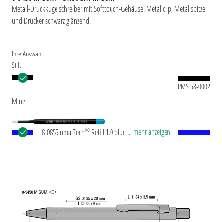
Metall-Druckkugelschreiber mit Softtouch-Gehäuse. Metallclip, Metallspitze
und Drücker schwarz glänzend.
Ihre Auswahl
Stift
PMS 58-0002
Mine
®
... mehr anzeigen
8-0855 uma Tech
Refill 1.0 blue Europäische
Kunststoff-Großraummine mit weißem oder
schwarzem Kunststoffrohr, Neusilberspitze und
Wolfram-Karbid-Kugel (1,0 mm). Schreibleistung:
ca. 4.500 m. Deutsche Schreibpaste nach ISO-
Norm. Die uma Tech Refill 1.0 vermittelt ein
angenehmes und weiches Schreibgefühl.