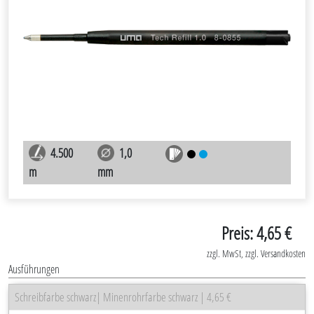
4.500
1,0
m
mm
Preis: 4,65 €
zzgl. MwSt, zzgl. Versandkosten
Ausführungen
Schreibfarbe schwarz| Minenrohrfarbe schwarz | 4,65 €