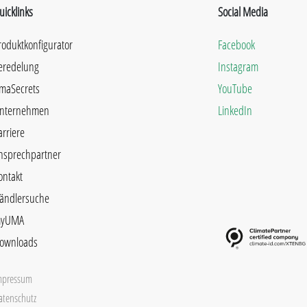
uicklinks
Social Media
roduktkonfigurator
Facebook
eredelung
Instagram
maSecrets
YouTube
nternehmen
LinkedIn
arriere
nsprechpartner
ontakt
ändlersuche
yUMA
ownloads
mpressum
atenschutz