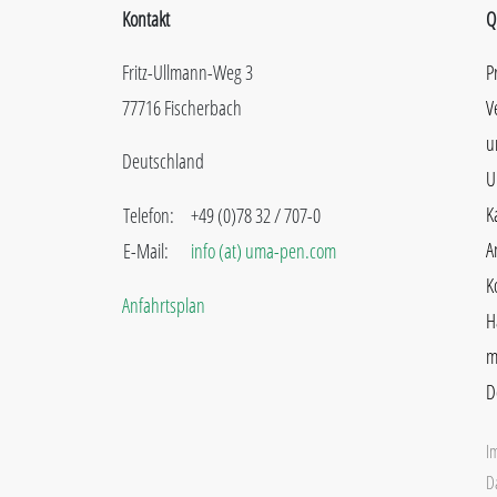
Kontakt
Q
Fritz-Ullmann-Weg 3
P
77716 Fischerbach
V
u
Deutschland
U
K
Telefon:
+49 (0)78 32 / 707-0
A
E-Mail:
info (at) uma-pen.com
K
Anfahrtsplan
H
m
D
I
D