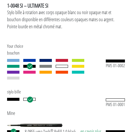
1-0048 SI – ULTIMATE SI
Stylo bille à rotation avec corps opaque blanc ou noir opaque mat et
bouchon disponible en différentes couleurs opaques mates ou argent.
Pointe lourde en métal chromé mat.
Your choice
bouchon
PMS 01-0002
stylo bille
PMS 01-0001
Mine
®
... en savoir plus
8-0855 uma Tech
Refill 1.0 black Recharge